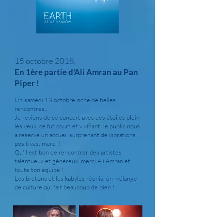
15 octobre 2018,
En 1ère partie d'Ali Amran au Pan
Piper !
Un samedi 13 octobre riche de belles
rencontres...
Je reviens de ce concert avec des étoiles plein
les yeux, ce fut court et vivifiant, le public nous
a réservé un accueil surprenant de vibrations
positives, merci !
Qu'il est bon de rencontrer des artistes
talentueux et généreux, merci Ali Amran et
toute ton équipe !
Les bretons et les kabyles réunis, un mélange
de culture qui fait beaucoup de bien !