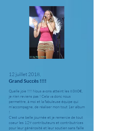
12 juillet 2018,
Grand Succès !!!!
Quelle joie !!!! Nous avons atteint les 8380€,
je n'en reviens pas ! Cela va donc nous
permettre, à moi et la fabuleuse équipe qui
m'accompagne, de réaliser mon tout 1er album
!
C'est une belle journée et je remercie de tout
coeur les 129 contributeurs et contributrices
pour leur générosité et leur soutien sans faille