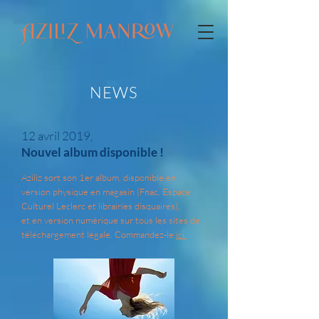
NEWS
12 avril 2019,
Nouvel album disponible !
Aziliz sort son 1er album, disponible
en
version physique en magasin
(Fnac, Espace
Culturel Leclerc et librairies disquaires),
et en version numérique
sur tous les sites de
téléchargement légale. Commandez-le
ici