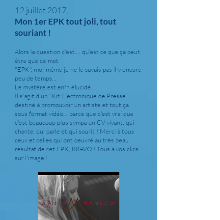
12 juillet 2017,
Mon 1er EPK tout joli, tout
souriant !
Alors la question c'est.... qu'est ce que ça peut
être que ce mot
"EPK", moi-même je ne le savais pas il y encore
peu de temps...
Le mystère est enfn élucidé...
Il s'agit d'un "Kit Electronique de Presse"
destiné à promouvoir un artiste et tout ça
sous format vidéo... parce que c'est vrai que
c'est beaucoup plus sympa un CV vivant, qui
chante, qui parle et qui sourit ! Merci à tous
ceux et celles qui ont oeuvré au très beau
résultat de cet EPK, BRAVO ! Tous à vos clics..
sur l'image !