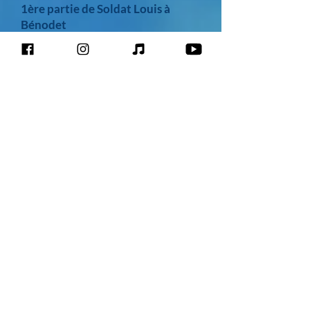
1ère partie de Soldat Louis à
Bénodet
8000 personnes face à l'immensité de l'océan
Breton !
Quelle ambiance et quel moment magique !
Je ne connais pas, jusqu'à ce jour, d'expérience
plus riche et plus intense que celle de jouer
devant une foule heureuse qui chante mes
refrains sous le soleil celte !
Merci à Bénodet en Fête pour son superbe
accueil !