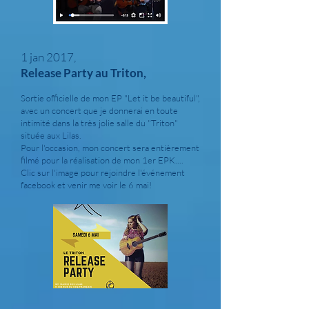
1 jan 2017,
Release Party au Triton,
Sortie officielle de mon EP "Let it be beautiful",
avec un concert que je donnerai en toute
intimité dans la très jolie salle du "Triton"
située aux Lilas.
Pour l'occasion, mon concert sera entièrement
filmé pour la réalisation de mon 1er EPK....
Clic sur l'image pour rejoindre l'événement
facebook et venir me voir le 6 mai!