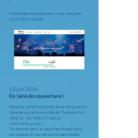
!
Maintenant au boulot pour vous concocter
un joli bijou musical !
13 juin 2018,
En 1ère de couverture !
Ha ha ha, ça fait tout drôle de se retrouver en
1ère de couverture à côté de Trump et Kim
Jong Un, "qui l'eut cru" que ça
m'arriverait un jour !
Un énorme merci à Jean-Marc Pinson pour
son soutien et son bel article dans Ouest