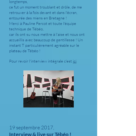
longtemps,
ce fut un moment troublant et drôle, de me
retrouver à la fois devant et dans l'écran,
entourée des miens en Bretagne !
Merci à Pauline Fercot et toute l'équipe
technique de Tébéo,
car ils ont su nous mettre à l'aise et nous ont
accueillis avec beaucoup de gentillesse ! Un
instant T particulièrement agréable sur le
plateau de Tébéo !
Pour revoir l'interview intégrale c'est
ici
19 septembre 2017,
Interview & live sur Tébéo !