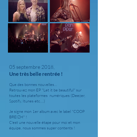
05 septembre 2018,
Une très belle rentrée !
Que des bonnes nouvelles...
Retrouvez mon EP "Let it be beautiful" sur
toutes les plateformes numériques (Deezer,
Spotify, Itunes etc....)
Je signe mon 1er album avec le label "COOP
BREIZH" !
C'est une nouvelle étape pour moi et mon
équipe, nous sommes super contents !