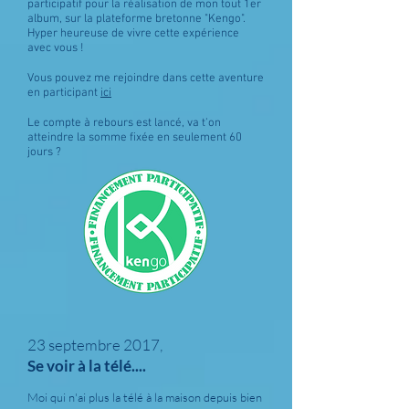
participatif pour la réalisation de mon tout 1er
album, sur la plateforme bretonne "Kengo".
Hyper heureuse de vivre cette expérience
avec vous !
Vous pouvez me rejoindre dans cette aventure
en participant
ici
Le compte à rebours est lancé, va t'on
atteindre la somme fixée en seulement 60
jours ?
23 septembre 2017,
Se voir à la télé....
Moi qui n'ai plus la télé à la maison depuis bien