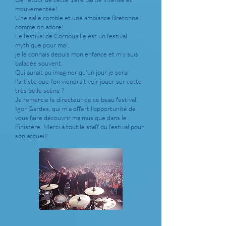
mouvementée!
Une salle comble et une ambiance Bretonne
comme on adore!
Le festival de Cornouaille est un festival
mythique pour moi,
je le connais depuis mon enfance et m'y suis
baladée souvent.
Qui aurait pu imaginer qu'un jour je serai
l'artiste que l'on viendrait voir jouer sur cette
très belle scène ?
Je remercie le directeur de ce beau festival,
Igor Gardes, qui m'a offert l'opportunité de
vous faire découvrir ma musique dans le
Finistère. Merci à tout le staff du festival pour
son accueil!