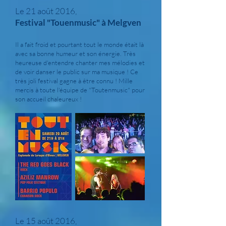
Le 21 août 2016,
Festival "Touenmusic" à Melgven
Il a fait froid et pourtant tout le monde était là
avec sa bonne humeur et son énergie. Très
heureuse d'entendre chanter mes mélodies et
de voir danser le public sur ma musique ! Ce
très joli festival gagne à être connu ! Mille
mercis à toute l'équipe de "Toutenmusic" pour
son accueil chaleureux !
Le 15 août 2016,