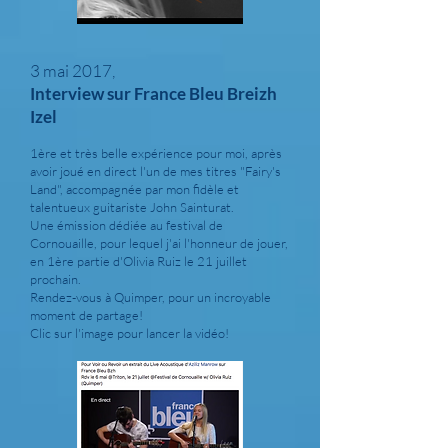
3 mai 2017,
Interview sur France Bleu Breizh
Izel
1ère et très belle expérience pour moi, après
avoir joué en direct l'un de mes titres "Fairy's
Land", accompagnée par mon fidèle et
talentueux guitariste John Sainturat.
Une émission dédiée au festival de
Cornouaille, pour lequel j'ai l'honneur de jouer,
en 1ère partie d'Olivia Ruiz le 21 juillet
prochain.
Rendez-vous à Quimper, pour un incroyable
moment de partage!
Clic sur l'image pour lancer la vidéo!