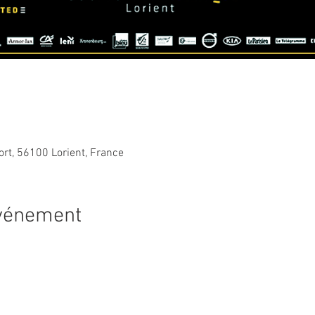
ort, 56100 Lorient, France
événement